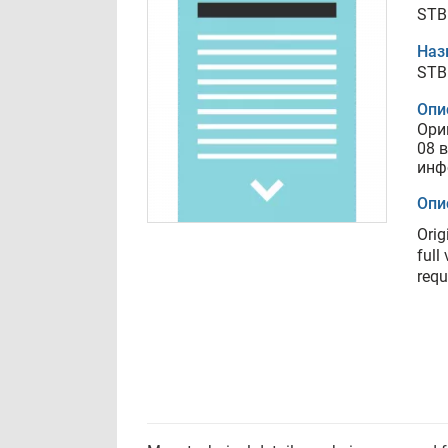
STB
Наз
STB
Опи
Ори
08 
инф
Опи
Orig
full
requ