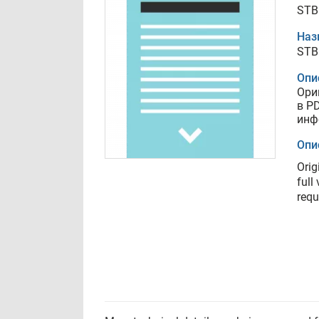
STB
Наз
STB
Опи
Ори
в P
инф
Опи
Orig
full
requ