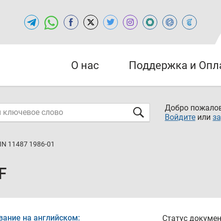
О нас
Поддержка и Опл
Добро пожалов
Войдите
или
за
IN 11487 1986-01
F
вание на английском:
Статус докумен