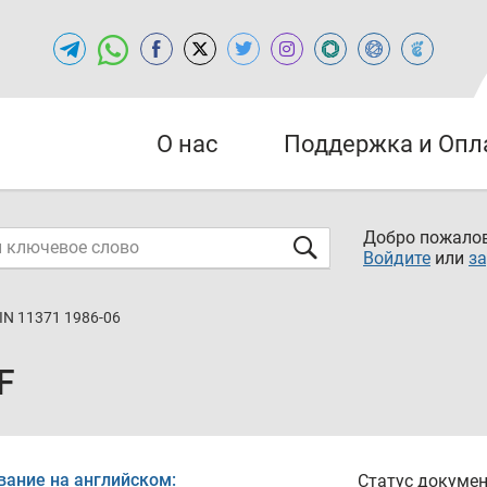
О нас
Поддержка и Опл
Добро пожалов
Войдите
или
за
IN 11371 1986-06
F
вание на английском:
Статус докумен