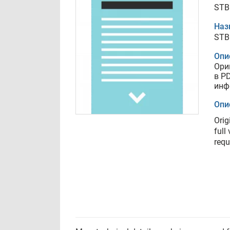
STB
Наз
STB
Опи
Ори
в P
инф
Опи
Orig
full
requ