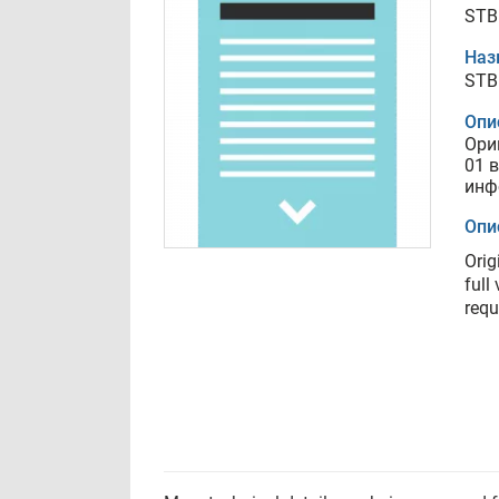
STB
Наз
STB
Опи
Ори
01 
инф
Опи
Orig
full
requ