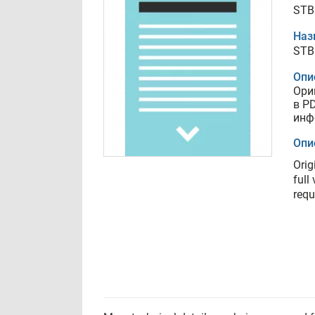
STB
Наз
STB
Опи
Ори
в P
инф
Опи
Orig
full
requ