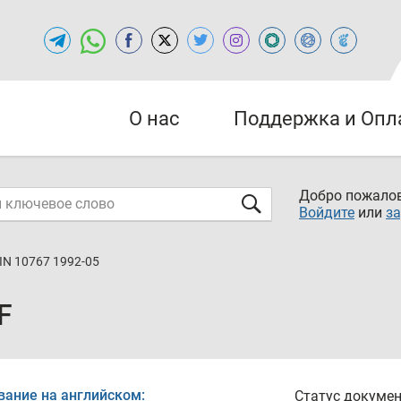
О нас
Поддержка и Опл
Добро пожалов
Войдите
или
за
IN 10767 1992-05
F
вание на английском:
Статус докумен