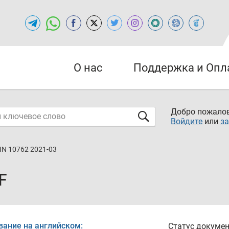
О нас
Поддержка и Опл
Добро пожалов
Войдите
или
за
IN 10762 2021-03
F
вание на английском:
Статус докумен