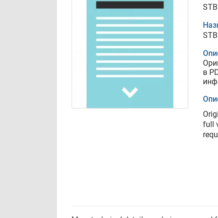
STB
Наз
STB
Опи
Ори
в P
инф
Опи
Orig
full
requ