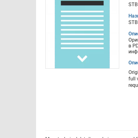
STB
Наз
STB
Опи
Ори
в P
инф
Опи
Orig
full
requ