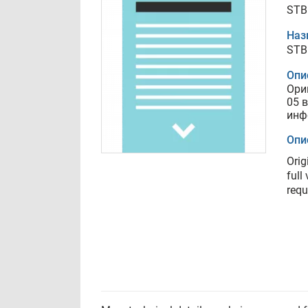
STB
Наз
STB
Опи
Ори
05 
инф
Опи
Orig
full
requ