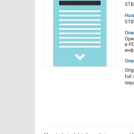
STB
Наз
STB
Опи
Ори
в P
инф
Опи
Orig
full
requ