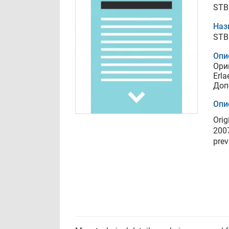
STB
Наз
STB
Опи
Ори
Erl
Доп
Опи
Orig
2007
prev