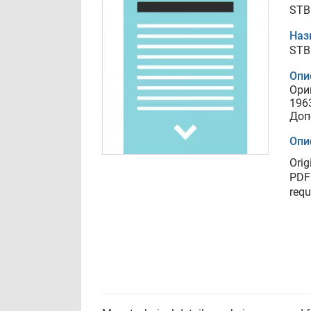
STB 
Наз
STB 
Опи
Ори
196
Доп
Опи
Orig
PDF 
requ