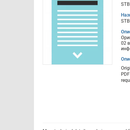
STB
Наз
STB
Опи
Ори
02 
инф
Опи
Orig
PDF 
requ