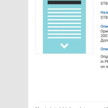
STB
Наз
STB
Опи
Ори
200
Доп
Опи
Orig
in P
on r