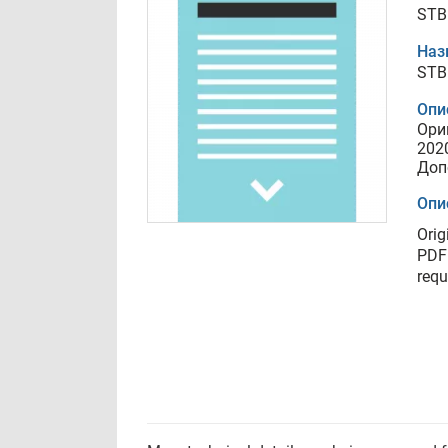
STB 
Наз
STB 
Опи
Ори
202
Доп
Опи
Orig
PDF 
requ