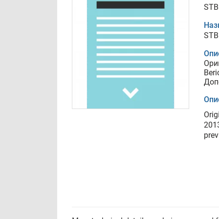
STB 
Наз
STB 
Опи
Ори
Beri
Доп
Опи
Orig
2013
prev