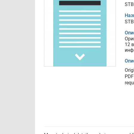
STB
Наз
STB
Опи
Ори
12 
инф
Опи
Orig
PDF 
requ