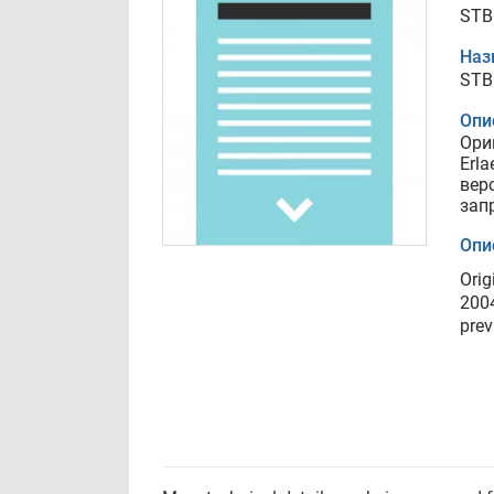
STB 
Наз
STB 
Опи
Ори
Erl
вер
зап
Опи
Orig
2004
prev