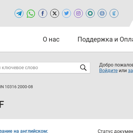
О нас
Поддержка и Опл
Добро пожалов
Войдите
или
за
IN 10316 2000-08
F
вание на английском:
Статус докумен