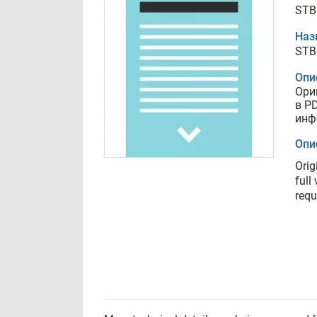
STB
Наз
STB
Опи
Ори
в P
инф
Опи
Orig
full
requ