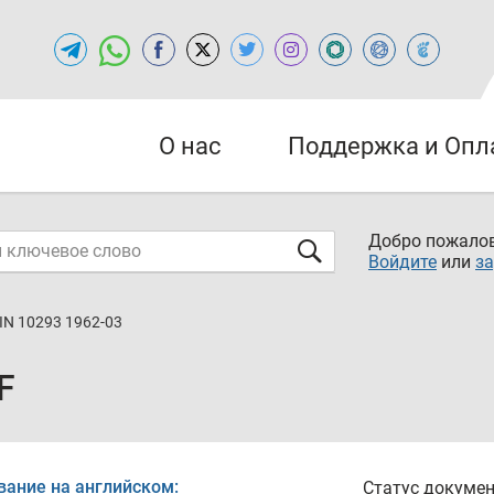
О нас
Поддержка и Опл
Добро пожалов
Войдите
или
за
IN 10293 1962-03
F
вание на английском:
Статус докумен