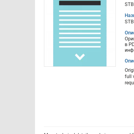
STB
Наз
STB
Опи
Ори
в P
инф
Опи
Orig
full
requ