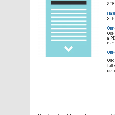
STB
Наз
STB
Опи
Ори
в P
инф
Опи
Orig
full
requ