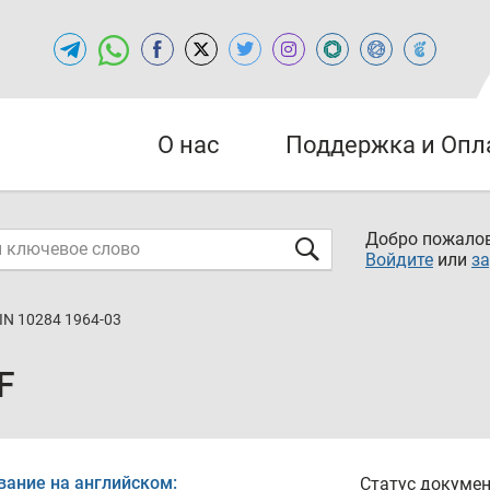
О нас
Поддержка и Опл
Добро пожалов
Войдите
или
за
IN 10284 1964-03
F
вание на английском:
Статус докумен