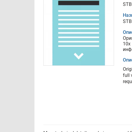
STB
Наз
STB
Опи
Ори
10x
инф
Опи
Orig
full
requ