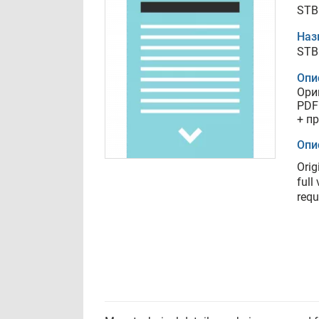
STB
Наз
STB
Опи
Ори
PDF
+ п
Опи
Orig
full
requ