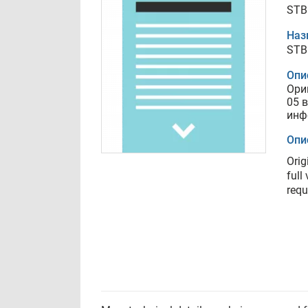
STB
Наз
STB
Опи
Ори
05 
инф
Опи
Orig
full
requ