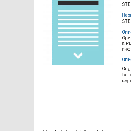
STB
Наз
STB
Опи
Ори
в P
инф
Опи
Orig
full
requ