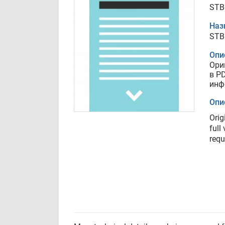
STB
Наз
STB
Опи
Ори
в P
инф
Опи
Orig
full
requ