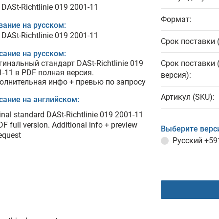
DASt-Richtlinie 019 2001-11
Формат:
вание на русском:
DASt-Richtlinie 019 2001-11
Срок поставки 
сание на русском:
гинальный стандарт DASt-Richtlinie 019
Срок поставки 
1-11 в PDF полная версия.
версия):
олнительная инфо + превью по запросу
Артикул (SKU):
сание на английском:
inal standard DASt-Richtlinie 019 2001-11
DF full version. Additional info + preview
Выберите верс
equest
Русский
+59