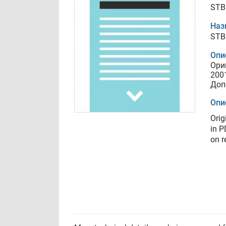
STB 
Наз
STB 
Опи
Ори
200
Доп
Опи
Orig
in P
on r