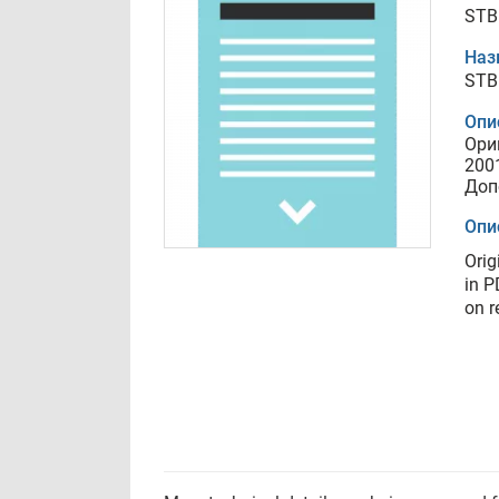
STB
Наз
STB
Опи
Ори
200
Доп
Опи
Ori
in P
on r