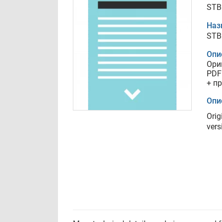
STB
Наз
STB
Опи
Ори
PDF
+ п
Опи
Orig
vers