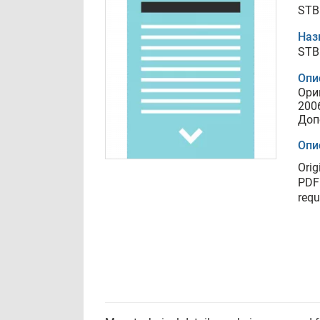
STB
Наз
STB
Опи
Ори
200
Доп
Опи
Orig
PDF 
requ