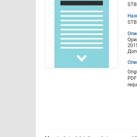
STB
Наз
STB
Опи
Ори
201
Доп
Опи
Orig
PDF 
requ