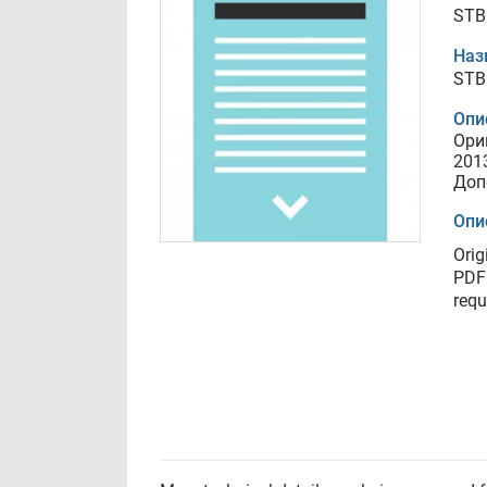
STB
Наз
STB
Опи
Ори
201
Доп
Опи
Orig
PDF 
requ