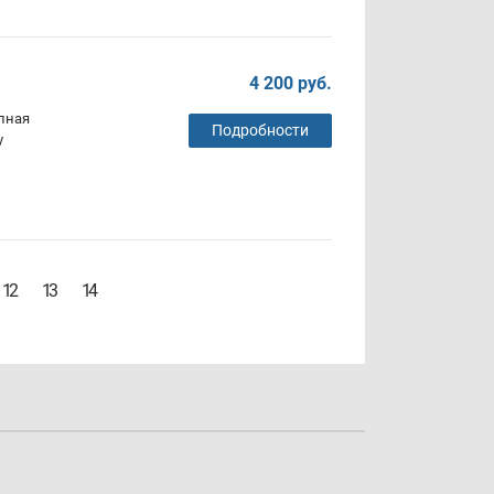
4 200 руб.
олная
Подробности
у
12
13
14