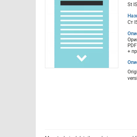
St I
Наз
Ст 
Опи
Ори
PDF
+ п
Опи
Orig
vers