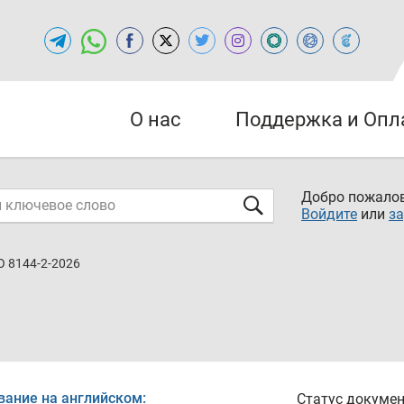
О нас
Поддержка и Опл
Добро пожалов
Войдите
или
за
O 8144-2-2026
вание на английском:
Статус докумен