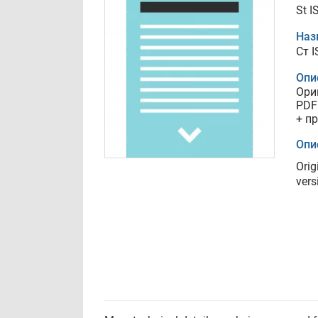
St I
Наз
Ст 
Опи
Ори
PDF
+ п
Опи
Orig
vers