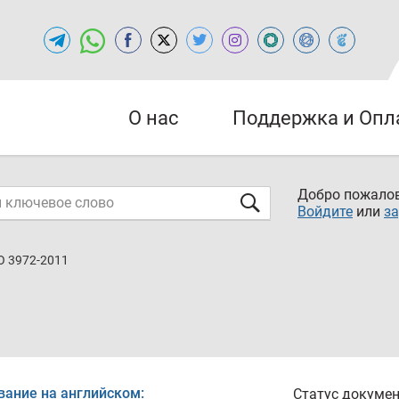
О нас
Поддержка и Опл
Добро пожалов
Войдите
или
за
O 3972-2011
вание на английском:
Статус докумен