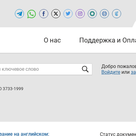
О нас
Поддержка и Опл
Добро пожалов
Войдите
или
за
O 3733-1999
вание на английском:
Статус докумен