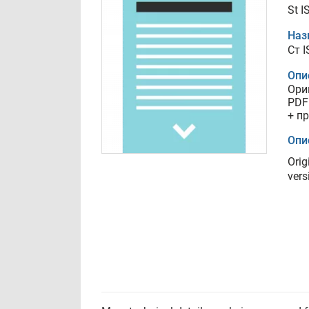
St I
Наз
Ст 
Опи
Ори
PDF
+ п
Опи
Orig
vers