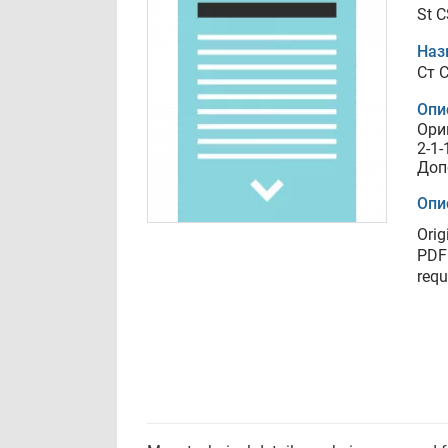
St C
Наз
Ст C
Опи
Ори
2-1-
Доп
Опи
Orig
PDF 
requ