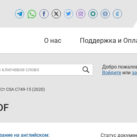
О нас
Поддержка и Опл
Добро пожалов
Войдите
или
за
Ст CSA C749-15 (2020)
DF
вание на английском:
Статус докумен