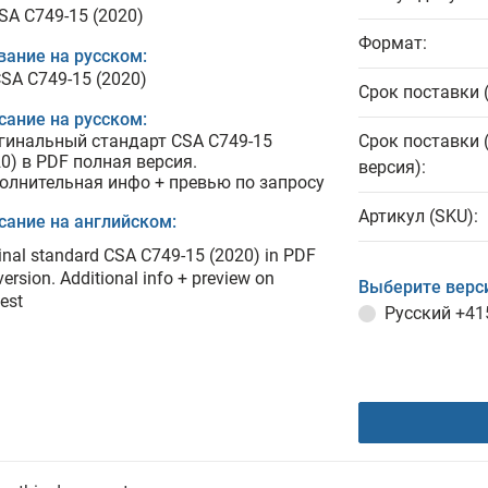
CSA C749-15 (2020)
Формат:
вание на русском:
CSA C749-15 (2020)
Срок поставки 
сание на русском:
гинальный стандарт CSA C749-15
Срок поставки 
20) в PDF полная версия.
версия):
олнительная инфо + превью по запросу
Артикул (SKU):
сание на английском:
inal standard CSA C749-15 (2020) in PDF
 version. Additional info + preview on
Выберите верс
est
Русский
+41