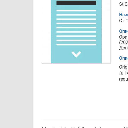
St 
Наз
Ст 
Опи
Ори
(20
Доп
Опи
Orig
full
requ