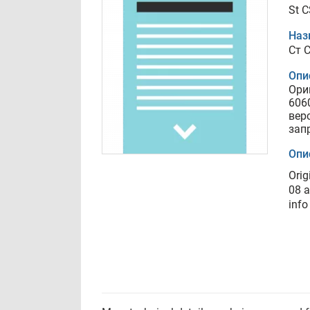
St 
Наз
Ст 
Опи
Ори
606
вер
зап
Опи
Orig
08 a
info