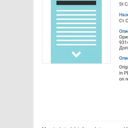
St C
Наз
Ст 
Опи
Ори
931
Доп
Опи
Orig
in P
on r