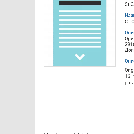
St 
Наз
Ст 
Опи
Ори
291
Доп
Опи
Orig
16 i
prev