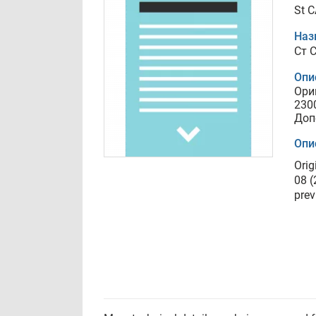
St C
Наз
Ст C
Опи
Ори
230
Доп
Опи
Orig
08 (
prev