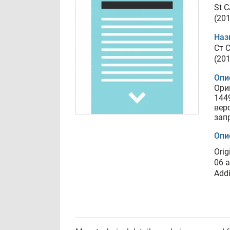
St 
(20
Наз
Ст 
(20
Опи
Ори
144
вер
зап
Опи
Orig
06 a
Addi