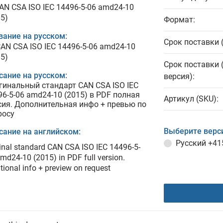
CAN CSA ISO IEC 14496-5-06 amd24-10
15)
Формат:
вание на русском:
Срок поставки 
CAN CSA ISO IEC 14496-5-06 amd24-10
15)
Срок поставки 
сание на русском:
версия):
гинальный стандарт CAN CSA ISO IEC
96-5-06 amd24-10 (2015) в PDF полная
Артикул (SKU):
сия. Дополнительная инфо + превью по
росу
Выберите верс
сание на английском:
Русский
+41
inal standard CAN CSA ISO IEC 14496-5-
md24-10 (2015) in PDF full version.
tional info + preview on request