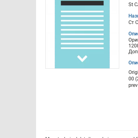
St C
Наз
Ст C
Опи
Ори
120
Доп
Опи
Orig
00 (
prev