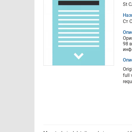
St 
Наз
Ст 
Опи
Ори
98 
инф
Опи
Orig
full
requ