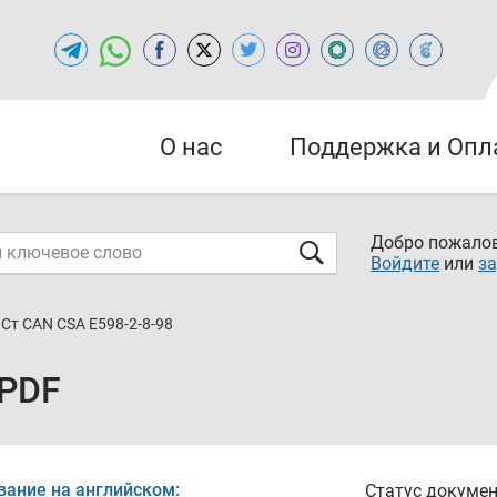
О нас
Поддержка и Опл
Добро пожалов
Войдите
или
за
Ст CAN CSA E598-2-8-98
 PDF
вание на английском:
Статус докумен