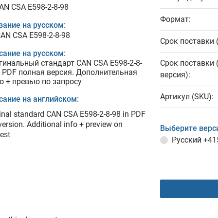
CAN CSA E598-2-8-98
Формат:
вание на русском:
CAN CSA E598-2-8-98
Срок поставки 
сание на русском:
гинальный стандарт CAN CSA E598-2-8-
Срок поставки 
в PDF полная версия. Дополнительная
версия):
о + превью по запросу
Артикул (SKU):
сание на английском:
inal standard CAN CSA E598-2-8-98 in PDF
 version. Additional info + preview on
Выберите верс
est
Русский
+41