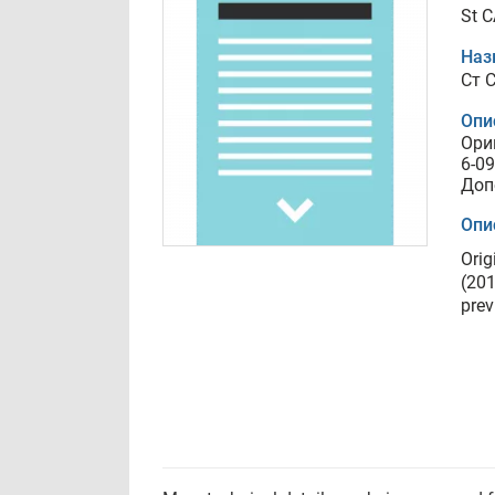
St 
Наз
Ст 
Опи
Ори
6-09
Доп
Опи
Orig
(201
prev