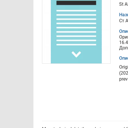
St A
Наз
Ст 
Опи
Ори
16.4
Доп
Опи
Orig
(202
prev