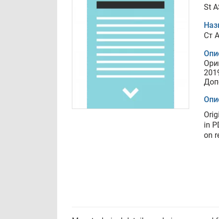
St 
Наз
Ст 
Опи
Ори
201
Доп
Опи
Orig
in P
on r