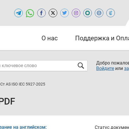
О нас
Поддержка и Опл
Добро пожалов
Войдите
или
за
Ст AS ISO IEC 5927-2025
 PDF
вание на английском:
Статус докумен