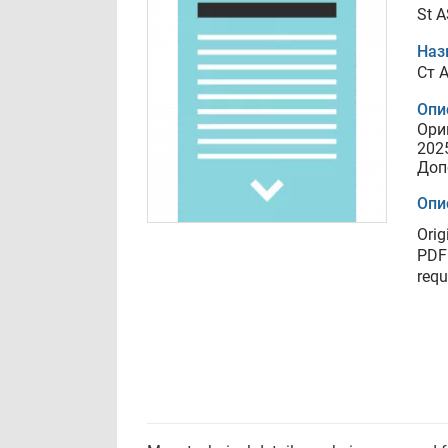
St A
Наз
Ст A
Опи
Ори
202
Доп
Опи
Orig
PDF 
requ