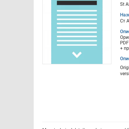
St 
Наз
Ст 
Опи
Ори
PDF
+ п
Опи
Orig
vers