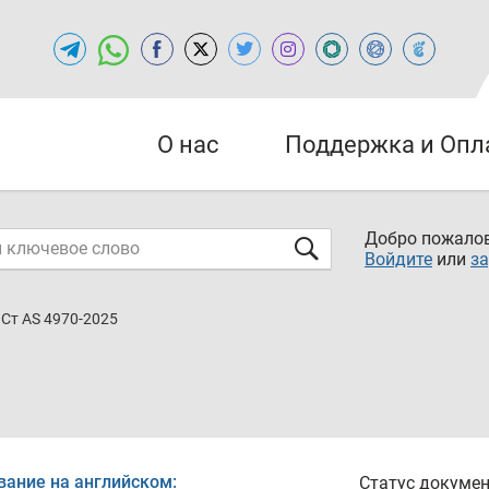
О нас
Поддержка и Опл
Добро пожалов
Войдите
или
за
Ст AS 4970-2025
вание на английском:
Статус докумен