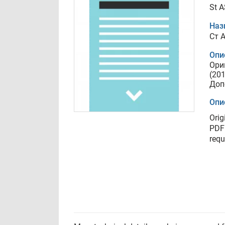
St A
Наз
Ст A
Опи
Ори
(20
Доп
Опи
Orig
PDF 
requ